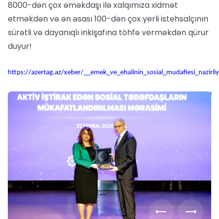
8000-dən çox əməkdaşı ilə xalqımıza xidmət
etməkdən və ən əsası 100-dən çox yerli istehsalçının
sürətli və dayanıqlı inkişafına töhfə verməkdən qürur
duyur!
https://azertag.az/xeber/__emek_ve_ehalinin_sosial_mudafiesi_nazirli