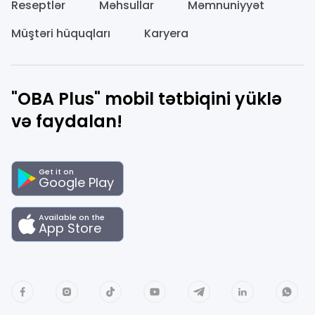
Reseptlər
Məhsullar
Məmnuniyyət
Müştəri hüquqları
Karyera
"OBA Plus" mobil tətbiqini yüklə
və faydalan!
Get it on
Google Play
Available on the
App Store