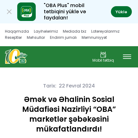
"OBA Plus" mobil
tətbiqini yüklə və
Yüklə
faydalan!
Haqqımızda
Layihələrimiz
Mediada biz
Lotereyalarımız
Reseptlər
Məhsullar
Endirim jurnalı
Məmnuniyyət
Müştəri hüquqları
Karyera
Mobil tətbiq
Tarix:
22 Fevral 2024
Əmək və Əhalinin Sosial
Müdafiəsi Nazirliyi “OBA”
marketlər şəbəkəsini
mükafatlandırdı!