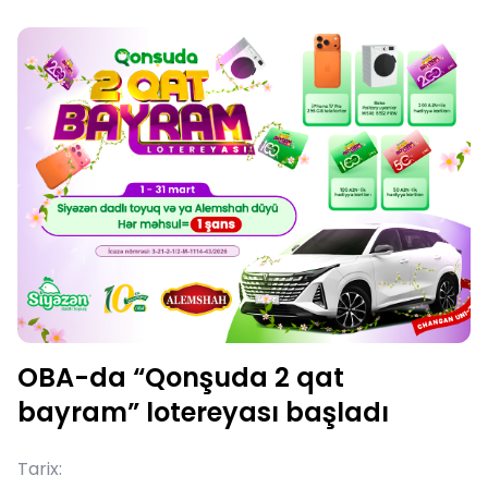
OBA-da “Qonşuda 2 qat
bayram” lotereyası başladı
Tarix: