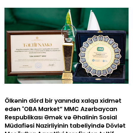
Ölkənin dörd bir yanında xalqa xidmət
edən "OBA Market” MMC Azərbaycan
Respublikası Əmək və Əhalinin Sosial
Müdafiəsi Nazirliyinin tabeliyində Dövlət