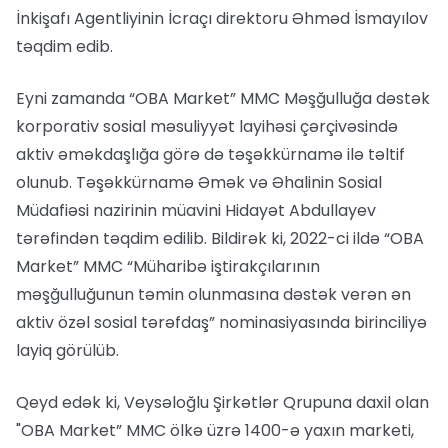
İnkişafı Agentliyinin İcraçı direktoru Əhməd İsmayılov
təqdim edib.
Eyni zamanda “OBA Market” MMC Məşğulluğa dəstək
korporativ sosial məsuliyyət layihəsi çərçivəsində
aktiv əməkdaşlığa görə də təşəkkürnamə ilə təltif
olunub. Təşəkkürnamə Əmək və Əhalinin Sosial
Müdafiəsi nazirinin müavini Hidayət Abdullayev
tərəfindən təqdim edilib. Bildirək ki, 2022-ci ildə “OBA
Market” MMC “Müharibə iştirakçılarının
məşğulluğunun təmin olunmasına dəstək verən ən
aktiv özəl sosial tərəfdaş” nominasiyasında birinciliyə
layiq görülüb.
Qeyd edək ki, Veysəloğlu Şirkətlər Qrupuna daxil olan
"OBA Market” MMC ölkə üzrə 1400-ə yaxın marketi,