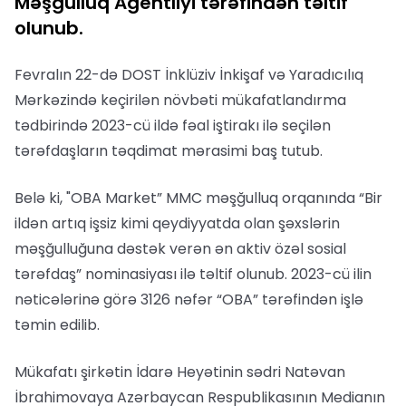
Məşğulluq Agentliyi tərəfindən təltif
olunub.
Fevralın 22-də DOST İnklüziv İnkişaf və Yaradıcılıq
Mərkəzində keçirilən növbəti mükafatlandırma
tədbirində 2023-cü ildə fəal iştirakı ilə seçilən
tərəfdaşların təqdimat mərasimi baş tutub.
Belə ki, "OBA Market” MMC məşğulluq orqanında “Bir
ildən artıq işsiz kimi qeydiyyatda olan şəxslərin
məşğulluğuna dəstək verən ən aktiv özəl sosial
tərəfdaş” nominasiyası ilə təltif olunub. 2023-cü ilin
nəticələrinə görə 3126 nəfər “OBA” tərəfindən işlə
təmin edilib.
Mükafatı şirkətin İdarə Heyətinin sədri Natəvan
İbrahimovaya Azərbaycan Respublikasının Medianın