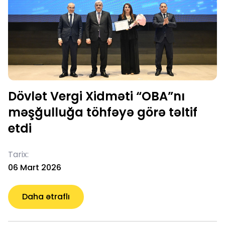
Dövlət Vergi Xidməti “OBA”nı
məşğulluğa töhfəyə görə təltif
etdi
Tarix:
06 Mart 2026
Daha ətraflı