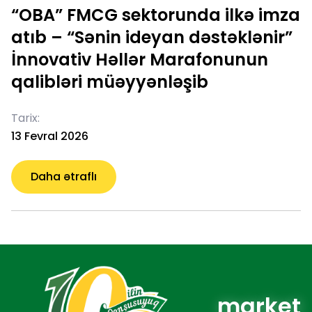
“OBA” FMCG sektorunda ilkə imza
atıb – “Sənin ideyan dəstəklənir”
İnnovativ Həllər Marafonunun
qalibləri müəyyənləşib
Tarix:
13 Fevral 2026
Daha ətraflı
market