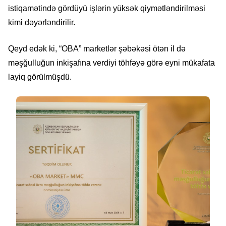
istiqamətində gördüyü işlərin yüksək qiymətləndirilməsi
kimi dəyərləndirilir.
Qeyd edək ki, “OBA” marketlər şəbəkəsi ötən il də
məşğulluğun inkişafına verdiyi töhfəyə görə eyni mükafata
layiq görülmüşdü.