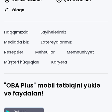
Əlaqə
Haqqımızda
Layihələrimiz
Mediada biz
Lotereyalarımız
Reseptlər
Məhsullar
Məmnuniyyət
Müştəri hüquqları
Karyera
"OBA Plus" mobil tətbiqini yüklə
və faydalan!
Get it on