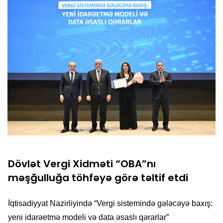
Dövlət Vergi Xidməti “OBA”nı
məşğulluğa töhfəyə görə təltif etdi
İqtisadiyyat Nazirliyində “Vergi sistemində gələcəyə baxış:
yeni idarəetmə modeli və data əsaslı qərarlar”