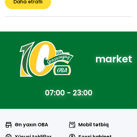
Daha ətraflı
market
07:00 - 23:00
Ən yaxın OBA
Mobil tətbiq
Xüsusi təkliflər
Şəxsi kabinet