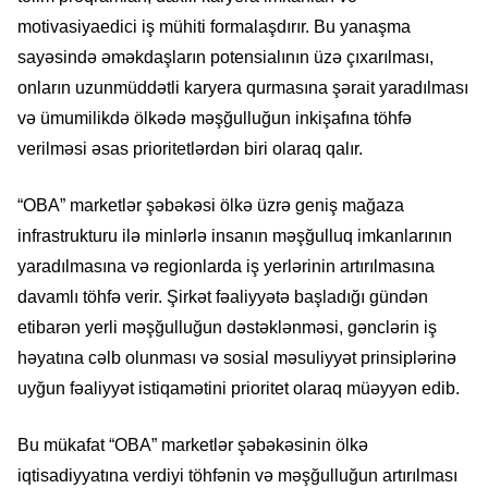
motivasiyaedici iş mühiti formalaşdırır. Bu yanaşma
sayəsində əməkdaşların potensialının üzə çıxarılması,
onların uzunmüddətli karyera qurmasına şərait yaradılması
və ümumilikdə ölkədə məşğulluğun inkişafına töhfə
verilməsi əsas prioritetlərdən biri olaraq qalır.
“OBA” marketlər şəbəkəsi ölkə üzrə geniş mağaza
infrastrukturu ilə minlərlə insanın məşğulluq imkanlarının
yaradılmasına və regionlarda iş yerlərinin artırılmasına
davamlı töhfə verir. Şirkət fəaliyyətə başladığı gündən
etibarən yerli məşğulluğun dəstəklənməsi, gənclərin iş
həyatına cəlb olunması və sosial məsuliyyət prinsiplərinə
uyğun fəaliyyət istiqamətini prioritet olaraq müəyyən edib.
Bu mükafat “OBA” marketlər şəbəkəsinin ölkə
iqtisadiyyatına verdiyi töhfənin və məşğulluğun artırılması