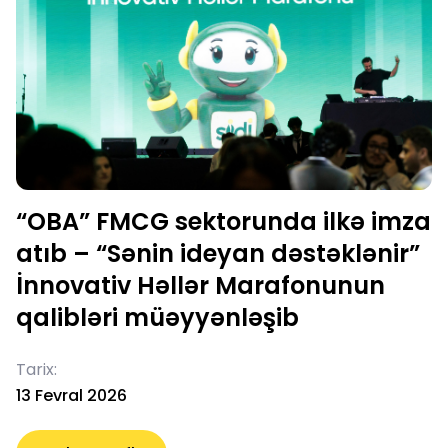
“OBA” FMCG sektorunda ilkə imza
atıb – “Sənin ideyan dəstəklənir”
İnnovativ Həllər Marafonunun
qalibləri müəyyənləşib
Tarix:
13 Fevral 2026