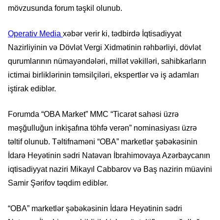
mövzusunda forum təşkil olunub.
Operativ Media
xəbər verir ki, tədbirdə İqtisadiyyat
Nazirliyinin və Dövlət Vergi Xidmətinin rəhbərliyi, dövlət
qurumlarının nümayəndələri, millət vəkilləri, sahibkarların
ictimai birliklərinin təmsilçiləri, ekspertlər və iş adamları
iştirak ediblər.
Forumda “OBA Market” MMC “Ticarət sahəsi üzrə
məşğulluğun inkişafına töhfə verən” nominasiyası üzrə
təltif olunub. Təltifnaməni “OBA” marketlər şəbəkəsinin
İdarə Heyətinin sədri Natəvan İbrahimovaya Azərbaycanın
iqtisadiyyat naziri Mikayıl Cabbarov və Baş nazirin müavini
Samir Şərifov təqdim ediblər.
“OBA” marketlər şəbəkəsinin İdarə Heyətinin sədri