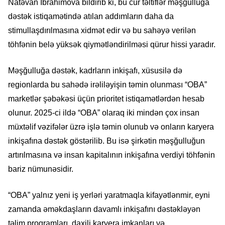
Natəvan İbrahimova bildirib ki, bu cür təltiflər məşğulluğa
dəstək istiqamətində atılan addımların daha da
stimullaşdırılmasına xidmət edir və bu sahəyə verilən
töhfənin belə yüksək qiymətləndirilməsi qürur hissi yaradır.
Məşğulluğa dəstək, kadrların inkişafı, xüsusilə də
regionlarda bu sahədə irəliləyişin təmin olunması “OBA”
marketlər şəbəkəsi üçün prioritet istiqamətlərdən hesab
olunur. 2025-ci ildə “OBA” olaraq iki mindən çox insan
müxtəlif vəzifələr üzrə işlə təmin olunub və onların karyera
inkişafına dəstək göstərilib. Bu isə şirkətin məşğulluğun
artırılmasına və insan kapitalının inkişafına verdiyi töhfənin
bariz nümunəsidir.
“OBA” yalnız yeni iş yerləri yaratmaqla kifayətlənmir, eyni
zamanda əməkdaşların davamlı inkişafını dəstəkləyən
təlim proqramları, daxili karyera imkanları və