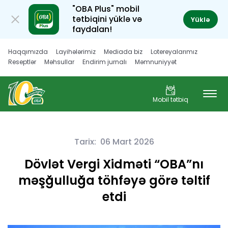
"OBA Plus" mobil
tətbiqini yüklə və
Yüklə
faydalan!
Haqqımızda
Layihələrimiz
Mediada biz
Lotereyalarımız
Reseptlər
Məhsullar
Endirim jurnalı
Məmnuniyyət
Müştəri hüquqları
Karyera
Mobil tətbiq
Tarix:
06 Mart 2026
Dövlət Vergi Xidməti “OBA”nı
məşğulluğa töhfəyə görə təltif
etdi