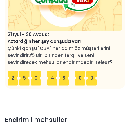
21 İyul - 20 Avqust
Axtardığın hər şey qonşuda var!
Çünki qonşu "OBA" hər daim öz müştərilərini
sevindirir.😍 Bir-birindən fərqli və səni
sevindirəcək məhsullar endirimdədir. Tələs!💚
:
:
2
5
0
4
7
5
9
Endirimli məhsullar