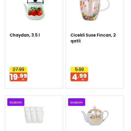
Chaydan, 3.5 l
Cicekli Suse Fincan, 2
qatli
27.99
5.99
19
4
.99
.99
₼
₼
Endirim
Endirim