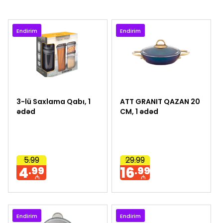
Endirim
Endirim
3-lü Saxlama Qabı, 1
ATT GRANIT QAZAN 20
ədəd
CM, 1 ədəd
5.99
29.99
4
16
.99
.99
₼
₼
Endirim
Endirim