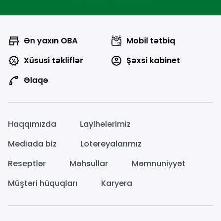
Ən yaxın OBA
Mobil tətbiq
Xüsusi təkliflər
Şəxsi kabinet
Əlaqə
Haqqımızda
Layihələrimiz
Mediada biz
Lotereyalarımız
Reseptlər
Məhsullar
Məmnuniyyət
Müştəri hüquqları
Karyera