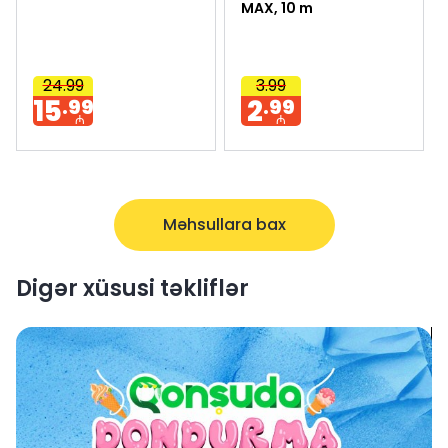
MAX, 10 m
24.99
3.99
15
2
.99
.99
₼
₼
Məhsullara bax
Digər xüsusi təkliflər