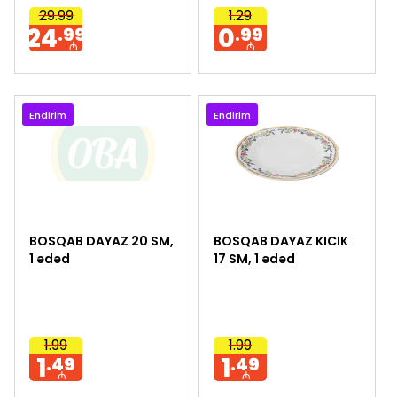
29.99
1.29
24
0
.99
.99
₼
₼
Endirim
Endirim
BOSQAB DAYAZ 20 SM,
BOSQAB DAYAZ KICIK
1 ədəd
17 SM, 1 ədəd
1.99
1.99
1
1
.49
.49
₼
₼