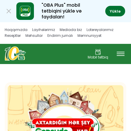
"OBA Plus" mobil
tətbiqini yüklə və
Yüklə
faydalan!
Haqqımızda
Layihələrimiz
Mediada biz
Lotereyalarımız
Reseptlər
Məhsullar
Endirim jurnalı
Məmnuniyyət
Müştəri hüquqları
Karyera
Mobil tətbiq