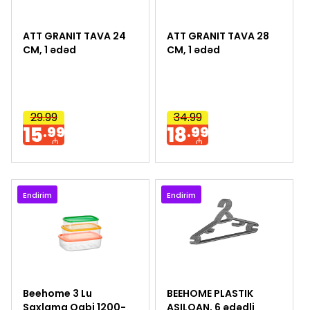
ATT GRANIT TAVA 24
ATT GRANIT TAVA 28
CM, 1 ədəd
CM, 1 ədəd
29.99
34.99
15
18
.99
.99
₼
₼
Endirim
Endirim
Beehome 3 Lu
BEEHOME PLASTIK
Saxlama Qabi 1200-
ASILQAN, 6 ədədli