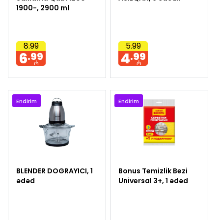
1900-, 2900 ml
8.99
5.99
6
4
.99
.99
₼
₼
Endirim
Endirim
BLENDER DOGRAYICI, 1
Bonus Temizlik Bezi
ədəd
Universal 3+, 1 ədəd