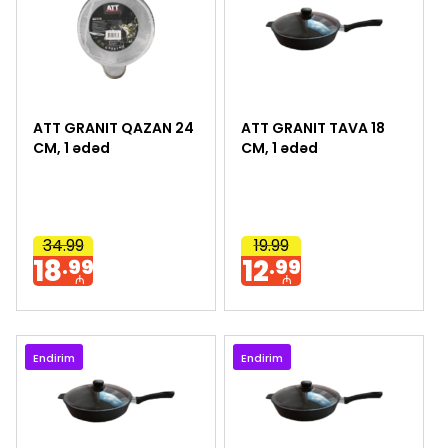
ATT GRANIT QAZAN 24
ATT GRANIT TAVA 18
CM, 1 ədəd
CM, 1 ədəd
34.99
19.99
18
12
.99
.99
₼
₼
Endirim
Endirim