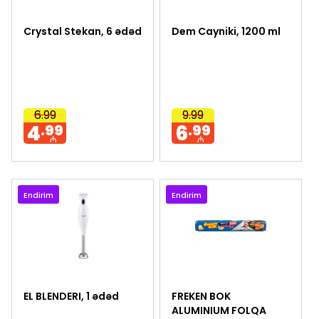
Crystal Stekan, 6 ədəd
Dem Cayniki, 1200 ml
6.99
9.99
4
6
.99
.99
₼
₼
Endirim
Endirim
EL BLENDERI, 1 ədəd
FREKEN BOK
ALUMINIUM FOLQA