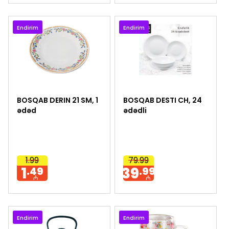
Endirim
Endirim
BOSQAB DERIN 21 SM, 1
BOSQAB DESTI CH, 24
ədəd
ədədli
1.99
79.99
1
39
.49
.99
₼
₼
Endirim
Endirim