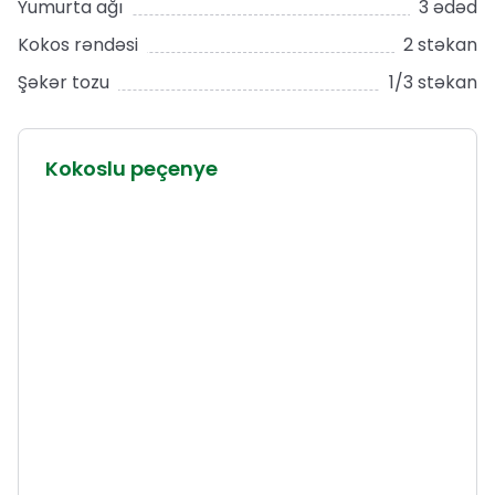
Yumurta ağı
3 ədəd
Kokos rəndəsi
2 stəkan
Şəkər tozu
1/3 stəkan
Kokoslu peçenye