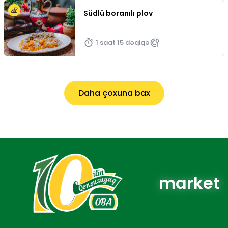
Südlü boranılı plov
1 saat 15 dəqiqə
Daha çoxuna bax
market