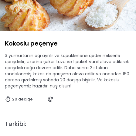
Kokoslu peçenye
3 yumurtanın ağı ayrılır və köpüklənənə qədər mikserlə
qarışdırılır, üzərinə şəkər tozu və 1 paket vanil əlavə edilərək
qarışdırılmağa davam edilir. Daha sonra 2 stəkan
rəndələnmiş kokos da qarışıma əlavə edilir və öncədən 160
dərəcə qızdırılmış sobada 20 dəqiqə bişirilir. Və kokoslu
peçenyemiz hazırdır, nuş olsun!
20 dəqiqə
Tərkibi: