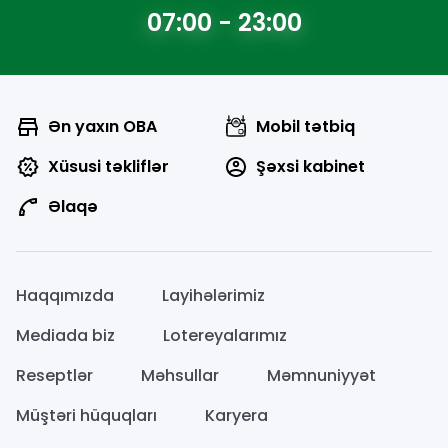
07:00 - 23:00
Ən yaxın OBA
Mobil tətbiq
Xüsusi təkliflər
Şəxsi kabinet
Əlaqə
Haqqımızda
Layihələrimiz
Mediada biz
Lotereyalarımız
Reseptlər
Məhsullar
Məmnuniyyət
Müştəri hüquqları
Karyera