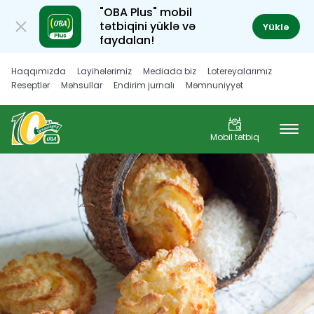
"OBA Plus" mobil
tətbiqini yüklə və
Yüklə
faydalan!
Haqqımızda
Layihələrimiz
Mediada biz
Lotereyalarımız
Reseptlər
Məhsullar
Endirim jurnalı
Məmnuniyyət
Müştəri hüquqları
Karyera
Mobil tətbiq