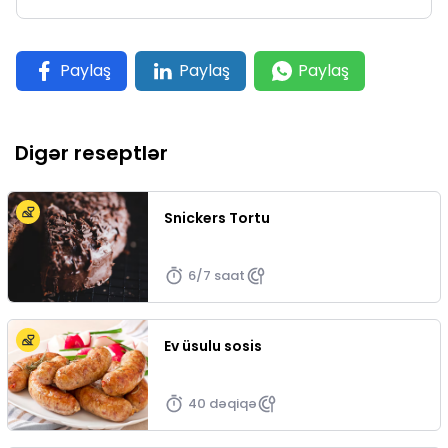
Paylaş
Paylaş
Paylaş
Digər reseptlər
Snickers Tortu
6/7 saat
Ev üsulu sosis
40 dəqiqə